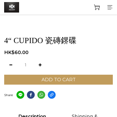
4“ CUPIDO 瓷磚鎅碟
HK$60.00
ADD TO CART
Share
Description
Shipping &