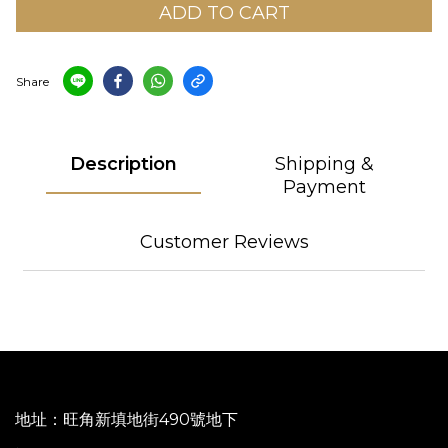
ADD TO CART
Share
Description
Shipping &
Payment
Customer Reviews
地址：旺角新填地街490號地下