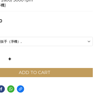
600/ 3000 rpm
淨機)
0
ADD TO CART