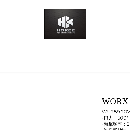
WORX
WU289 20
-扭力：500
-衝擊頻率：28