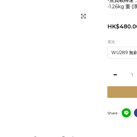
-無負載轉速：2
-1.26kg 重 (
HK$480.0
電池
Share