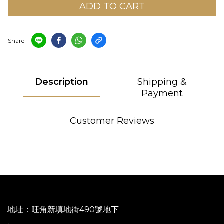
ADD TO CART
Share
Description
Shipping &
Payment
Customer Reviews
地址：旺角新填地街490號地下