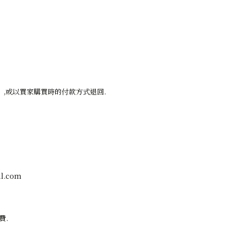
）,或以買家購買時的付款方式退回.
l.com
費.