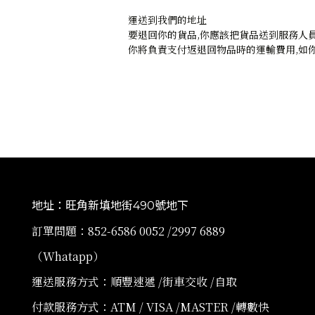
運送到我們的地址
要退回你的貨品,你應該把貨品送到服務人員
你將負責支付返退回物品時的運輸費用,如你
地址：旺角新填地街490號地下
訂單問題：852-6586 0052 /2997 6889
（Whatapp）
運送服務方式：順豐速遞 /街車交收 /自取
付款服務方式：ATM / VISA /MASTER /轉數快