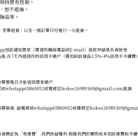
須保持原有包裝。
題，恕不退換。
危險品等。
，凭單退貨，以及一張訂單只可進行一次退貨。
app短訊通知買家（需提供聯絡電話或E-mail）退款申請是否被接受.
後,在7天內退回你的信用卡帳户（需扣除該貨品3.5%-4%信用卡手續費
會需要幾日才能退回買家帳户
app65860052或電郵至hokee26989369@gmail.com查詢.
需換貨,
請電郵或whatapp65860052或電郵至hokee26989369@gmai
被標記為‘免運費’,我們保留權利,根據我們的實際成本扣除運費和手續