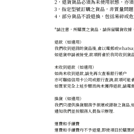
2，退貨貨品必須為未使用狀態，亦
3，指定型號訂購之貨品，非質量問
4，部分貨品不設退換，包括易碎或
*請注意，所購買之貨品，請保留購貨收據
退款（如適用）
我們收到退回的貨品後,會以電郵或whats
如退貨申請被接受,款項將會於我司收到貨品
未收到退款（如適用）
如尚未收到退款,請先再次查看銀行帳户
亦可聯絡信用卡公司或銀行查詢,款項可能
如買家完全上述步驟而尚未獲得退款,請電郵或what
換貨（如適用）
我們只提供換貨服務予損壞或錯發之貨品,如
通知我們並按服務人員指示辦理.
運費和手續費
運費和手續費均不予退還,即使項目於購買時