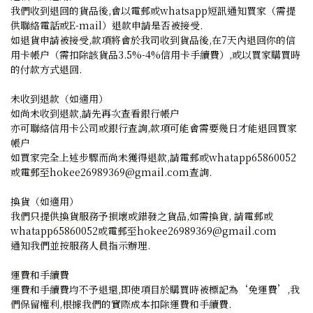
我們收到退回的貨品後,會以電郵或whatsapp短訊通知買家（需提
供聯絡電話或E-mail）退款申請是否被接受.
如退貨申請被接受,款項將會於我司收到貨品後,在7天內退回你的信
用卡帳户（需扣除該貨品3.5%-4%信用卡手續費）,或以買家購買時
的付款方式退回.
未收到退款（如適用）
如尚未收到退款,請先再次查看銀行帳户
亦可聯絡信用卡公司或銀行查詢,款項可能會需要幾日才能退回買家
帳户
如買家完全上述步驟而尚未獲得退款,請電郵或whatapp65860052
或電郵至hokee26989369@gmail.com查詢.
換貨（如適用）
我們只提供換貨服務予損壞或錯發之貨品,如需換貨,
請電郵或
whatapp65860052或電郵至hokee26989369@gmail.com
通知我們並按服務人員指示辦理.
運費和手續費
運費和手續費均不予退還,即使項目於購買時被標記為‘免運費’,我
們保留權利,根據我們的實際成本扣除運費和手續費.