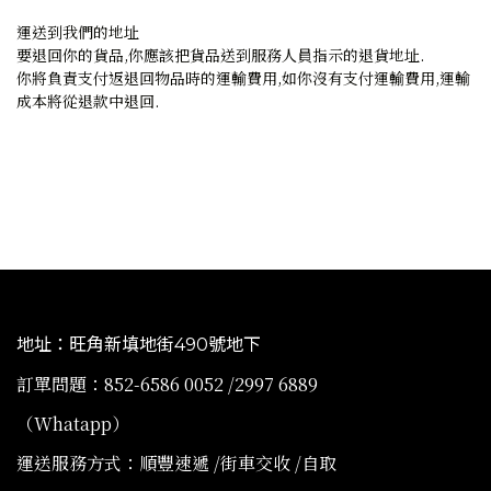
運送到我們的地址
要退回你的貨品,你應該把貨品送到服務人員指示的退貨地址.
你將負責支付返退回物品時的運輸費用,如你沒有支付運輸費用,運輸
成本將從退款中退回.
地址：旺角新填地街490號地下
訂單問題：852-6586 0052 /2997 6889
（Whatapp）
運送服務方式：順豐速遞 /街車交收 /自取