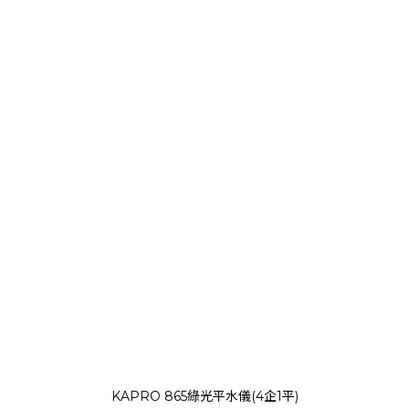
KAPRO 865綠光平水儀(4企1平)