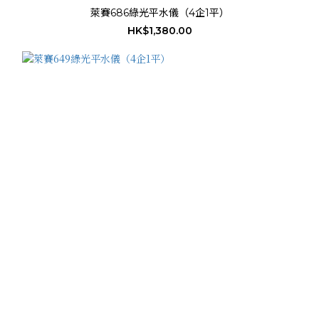
萊賽686綠光平水儀（4企1平）
HK$1,380.00