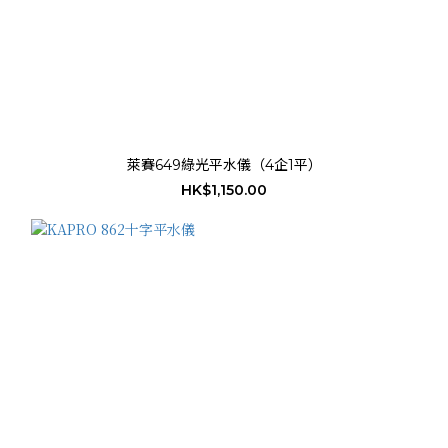
萊賽649綠光平水儀（4企1平）
HK$1,150.00