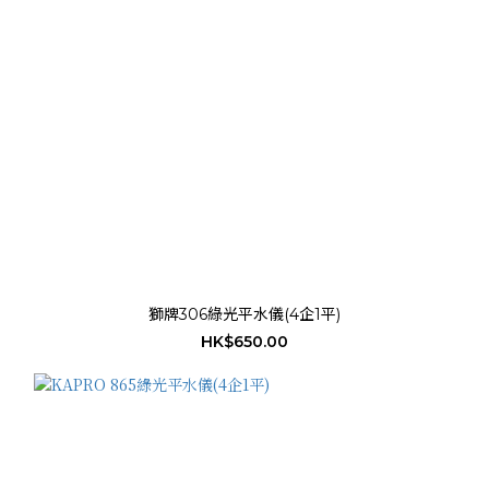
獅牌306綠光平水儀(4企1平)
HK$650.00