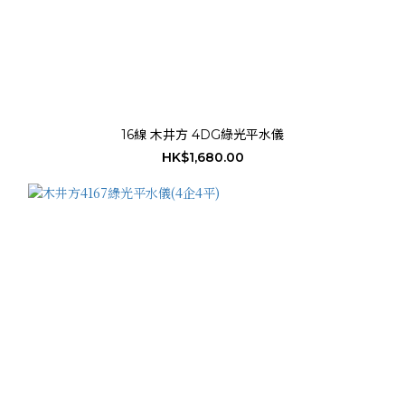
16線 木井方 4DG綠光平水儀
HK$1,680.00