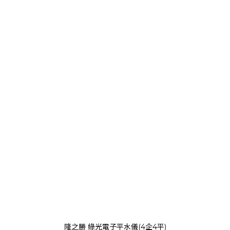
隆之勝 綠光電子平水儀(4企4平)